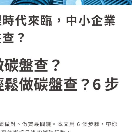
理時代來臨，中小企業
盤查？
做碳盤查？
鬆做碳盤查？6 步
數據做對、做齊最關鍵。本文用 6 個步驟，帶你