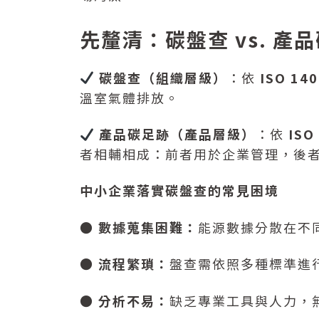
先釐清：碳盤查 vs. 產
碳盤查（組織層級）
：依
ISO 140
溫室氣體排放。
產品碳足跡（產品層級）
：依
ISO
者相輔相成：前者用於企業管理，後
中小企業落實碳盤查的常見困境
●
數據蒐集困難：
能源數據分散在不
●
流程繁瑣：
盤查需依照多種標準進
●
分析不易：
缺乏專業工具與人力，