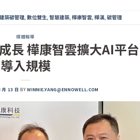
建築碳管理
,
數位雙生
,
智慧建築
,
樺康智雲
,
樺漢
,
碳管理
媒體報導
成長 樺康智雲擴大AI平台
導入規模
3 月 13 日
BY
WINNIE.YANG@ENNOWELL.COM