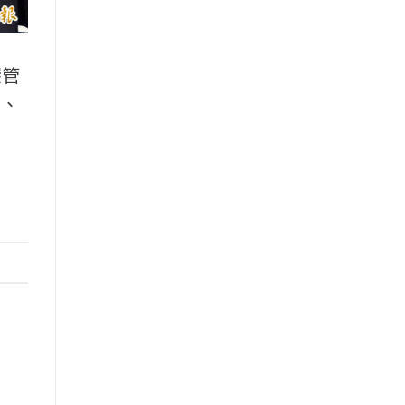
碳管
）、