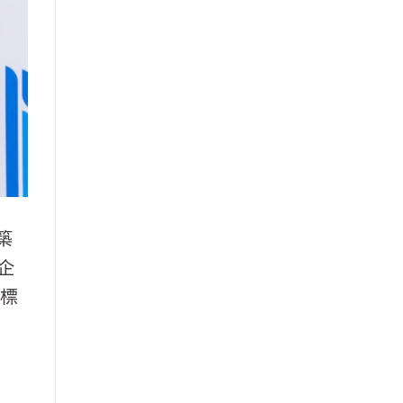
築
企
築標