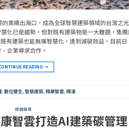
重要的業績出海口，成為全球智慧建築領域的台灣之
智慧化已是趨勢，但對既有建築物是一大難題，集團
讓既有建築也能無痛智慧化，達到減碳效益，目前日
府、企業尋求合作。
CONTINUE READING
→
理
,
數位雙生
,
智慧建築
,
樺康智雲
,
樺漢
媒體報導
康智雲打造AI建築碳管理