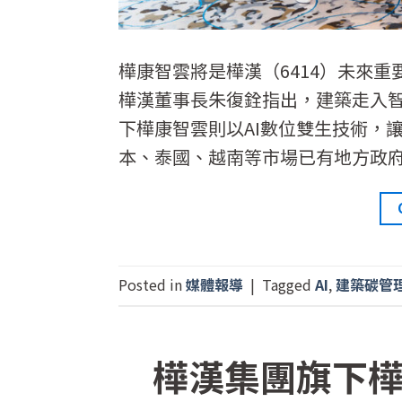
樺康智雲將是樺漢（6414）未來
樺漢董事長朱復銓指出，建築走入
下樺康智雲則以AI數位雙生技術，
本、泰國、越南等市場已有地方政
Posted in
媒體報導
|
Tagged
AI
,
建築碳管
樺漢集團旗下樺