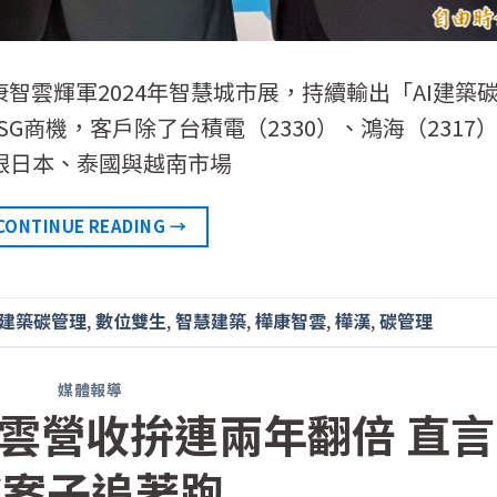
康智雲輝軍2024年智慧城市展，持續輸出「AI建築
G商機，客戶除了台積電（2330）、鴻海（2317
放眼日本、泰國與越南市場
CONTINUE READING
→
建築碳管理
,
數位雙生
,
智慧建築
,
樺康智雲
,
樺漢
,
碳管理
媒體報導
雲營收拚連兩年翻倍 直言
被案子追著跑