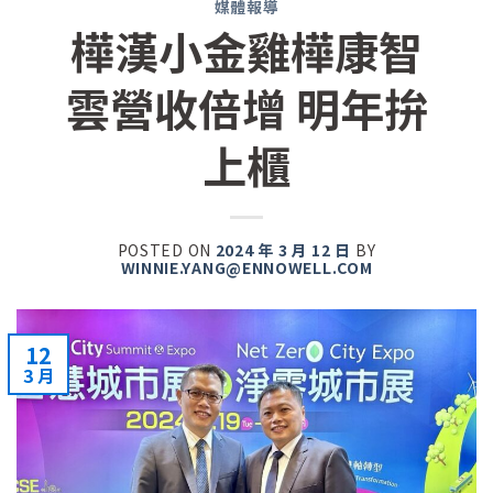
媒體報導
樺漢小金雞樺康智
雲營收倍增 明年拚
上櫃
POSTED ON
2024 年 3 月 12 日
BY
WINNIE.YANG@ENNOWELL.COM
12
3 月